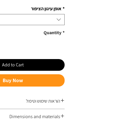
אופן עיגון הציפור
*
Quantity
*
Add to Cart
Buy Now
הוראות שימוש וטיפול
בקצה הפלדה הקפידית, מחובר משטח או
Dimensions and materials
אזיקון המצורף לאריזה, למעקה המרפ,
ולאפשר לציפור להתנועע עם הרוח בשמחה.