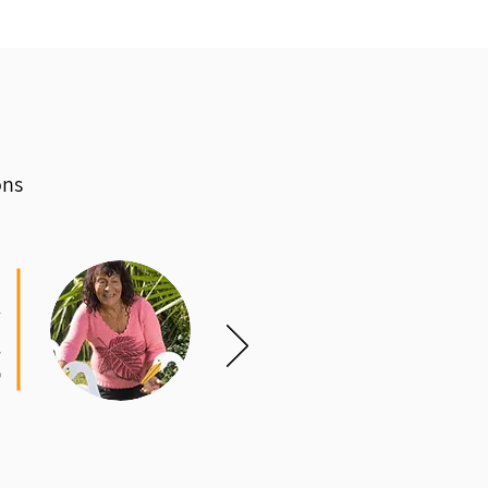
ons
ח
ב
.
!