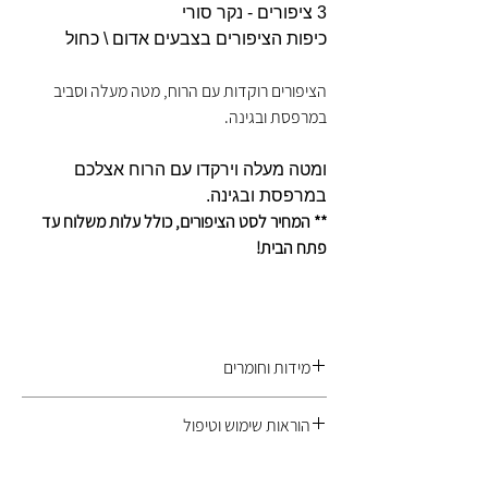
3 ציפורים - נקר סורי
כיפות הציפורים בצבעים אדום \ כחול
הציפורים רוקדות עם הרוח, מטה מעלה וסביב
במרפסת ובגינה.
ומטה מעלה וירקדו עם הרוח אצלכם
במרפסת ובגינה.
** המחיר לסט הציפורים, כולל עלות משלוח עד
פתח הבית!
מידות וחומרים
הציפורים עשויות בעבודת יד מ- PVC קשיח צבע
הוראות שימוש וטיפול
המקור עם הגנה UV , חומרים עמידים בתנאי מזג
אוויר. הציפורים ניצבות על מוט עשוי מברזל מגולוון,
את היתד נועצים באדמת הגינה או האדנית ואת
אותו ניתן לקבע בקלות לקרקע או לאדית