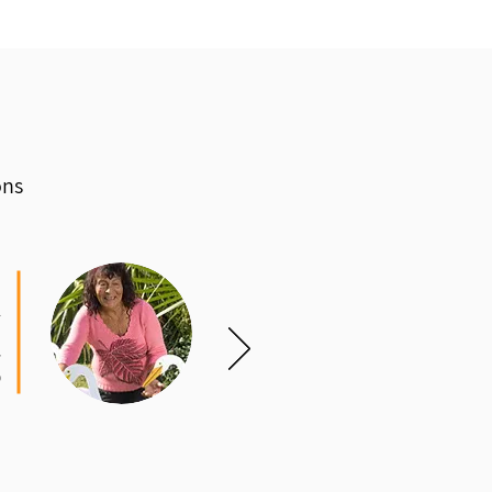
ons
ח
ב
.
!