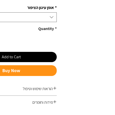
אופן עיגון הציפור
*
Quantity
*
Add to Cart
Buy Now
הוראות שימוש וטיפול
בקצה הפלדה הקפידית, מחובר משטח או
מידות וחומרים
אזיקון המצורף לאריזה, למעקה המרפ,
ולאפשר לציפור להתנועע עם הרוח בשמחה.