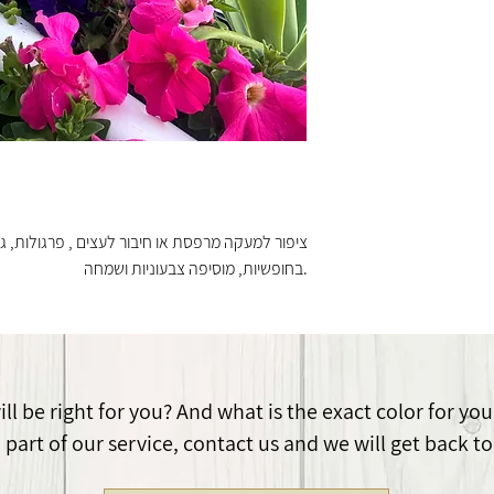
החיבור לעצים, פרגולות, גדרות וקירות, מתבצע עם 2 ברגים
רת בגופה לפלדה
קלות לענפי עצים
ה, מומלץ להחליפו
י לשמור על עמידות
 באורך 40 ס"מ מאפשרת
ציפור עשוייה
ציפור למעקה מרפסת או חיבור לעצים , פרגולות, גד
בחופשיות, מוסיפה צבעוניות ושמחה.
l be right for you? And what is the exact color for you
part of our service, contact us and we will get back to