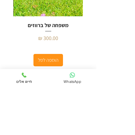
משפחה של ברווזים
מחיר
הוספה לסל
WhatsApp
חייגו אלינו
צרו קשר
הסטודיו שלנו ממוקם בראשון לציון, ניתן להגיע
לרכישה ואיסוף עצמי בתיאום מראש.
ימים א'-ה' בין השעות 09:00-18:00
יום ו' בין השעות 10:00-13:00
Happybirds2u@gmail.com