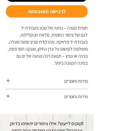
לרכישה מאובטחת
חופית קטנה – נגיעה של טבע בעבודת יד
דגם של ציפור החופית, מלאת חן וקלילות,
בעבודת יד מדויקת. מהרקדת סביב ומטה מעלה.
מושלמת לקישוט על עדן החלון, מעקה המרפסת,
בגינה או עציץ – תנועה רכה ונגיעה של ים גם
בפינה הקטנה ביותר.
מידות וחומרים
הציפור עשויה PVC קשיח, צבע עם הגנה UV.
מידות וחומרים
ניצבת על מוט ברזל מגולוון. אורך גוף הציפור 40
ס"מ .
את בסיס היתד מניחים על המעקה, מקיפים
יתד מגולוון ננעץ לאדמה אורך 60 ס״מ ,
בעזרת האזיקון, מהדקים ומשחררים את הציפור
יתד מגולוון חיבור למעקה עם אזיקון אורך 30 ס"מ
לנוע עם הרוח.
זקוקים לייעוץ? אילו ציפורים יתאימו בדיוק
ולו מחובר עם משטח ואזיקון לחיבור למעקה .
בבחירה עם יתד בלבד. נועצים את היתד באדמה
עבורכם? ומהו הצבע המדויק עבור הגינה