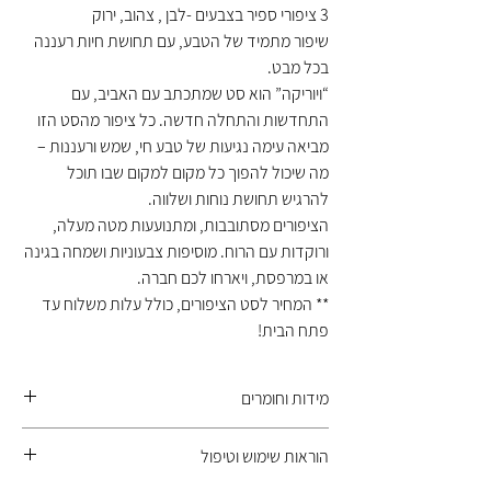
3 ציפורי ספיר בצבעים -לבן , צהוב, ירוק
שיפור מתמיד של הטבע, עם תחושת חיות רעננה
בכל מבט.
“ויוריקה” הוא סט שמתכתב עם האביב, עם
התחדשות והתחלה חדשה. כל ציפור מהסט הזו
מביאה עימה נגיעות של טבע חי, שמש ורעננות –
מה שיכול להפוך כל מקום למקום שבו תוכל
להרגיש תחושת נוחות ושלווה.
הציפורים מסתובבות, ומתנועעות מטה מעלה,
ורוקדות עם הרוח. מוסיפות צבעוניות ושמחה בגינה
או במרפסת, ויארחו לכם חברה.
** המחיר לסט הציפורים, כולל עלות משלוח עד
פתח הבית!
מידות וחומרים
הציפורים עשויות בעבודת יד מ- PVC קשיח צבע
הוראות שימוש וטיפול
המקור עם הגנה UV , חומרים עמידים בתנאי מזג