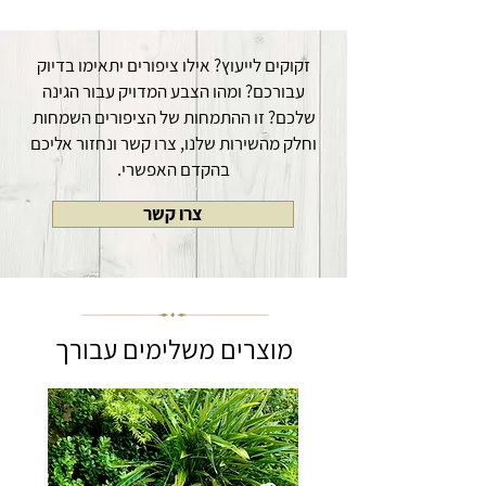
אוויר. הציפורים ניצבות על מוט עשוי מברזל מגולוון,
את היתד נועצים באדמת הגינה או האדנית ואת
אותו ניתן לקבע בקלות לקרקע או לאדית
המנגנון המחובר לבטן הציפור, מתקינים בקלות על
המרפסת .
היתד ומשחררים את הציפור לרקד עם הרוח.
זקוקים לייעוץ? אילו ציפורים יתאימו בדיוק
מידות הציפורים - אורך גוף 65 ס"מ, גובה יתד 65
עבורכם? ומהו הצבע המדויק עבור הגינה
ס"מ
שלכם? זו ההתמחות של הציפורים השמחות
וחלק מהשירות שלנו, צרו קשר ונחזור אליכם
בהקדם האפשרי.
צרו קשר
מוצרים משלימים עבורך