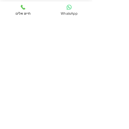
WhatsApp
חייגו אלינו
הוספה לסל
צרו קשר
הסטודיו שלנו ממוקם בראשון לציון, ניתן להגיע
לרכישה ואיסוף עצמי בתיאום מראש.
ימים א'-ה' בין השעות 09:00-18:00
יום ו' בין השעות 10:00-13:00
Happybirds2u@gmail.com
להזמנות 054-7370955
עקבו אחרינו ברשתות