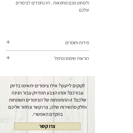
ולסחוט מכם מחמאות . היו נחמדים לציפורים
שלכם
מידות וחומרים
הציפורים עשויות בעבודת יד מ- PVC קשיח צבע
הוראות שימוש וטיפול
המקור עם הגנה UV , חומרים עמידים בתנאי מזג
אוויר. ניצבות על מוט עשוי מברזל מגולוון, אותו ניתן
את היתד נועצים באדמת הגינה או האדנית ואת
לקבע בקלות לקרקע או לאדית המרפסת .
המנגנון המחובר לבטן הציפור, מתקינים בקלות על
מידות 2 הציפורים הגדולות - אורך גוף 65 ס"מ,
היתד ומשחררים את הציפור לרקד עם הרוח.
זקוקים לייעוץ? אילו ציפורים יתאימו בדיוק
גובה יתד 65 ס"מ
עבורכם? ומהו הצבע המדויק עבור הגינה
מידת הציפור הקטנה - אורך גוף 40 ס"מ , גובה
שלכם? זו ההתמחות של הציפורים השמחות
יתד 60 ס"מ
וחלק מהשירות שלנו, צרו קשר ונחזור אליכם
בהקדם האפשרי.
צרו קשר